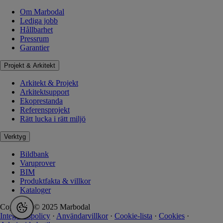
Om Marbodal
Lediga jobb
Hållbarhet
Pressrum
Garantier
Projekt & Arkitekt
Arkitekt & Projekt
Arkitektsupport
Ekoprestanda
Referensprojekt
Rätt lucka i rätt miljö
Verktyg
Bildbank
Varuprover
BIM
Produktfakta & villkor
Kataloger
Copyright © 2025 Marbodal
Integritetspolicy
·
Användarvillkor
·
Cookie-lista
·
Cookies
·