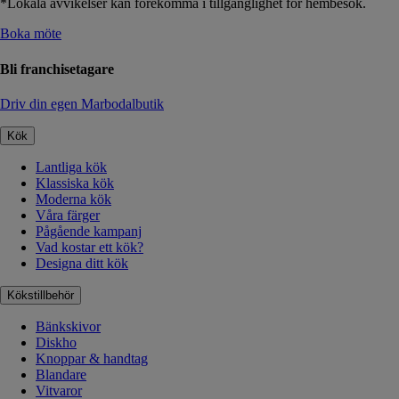
*Lokala avvikelser kan förekomma i tillgänglighet för hembesök.
Boka möte
Bli franchisetagare
Driv din egen Marbodalbutik
Kök
Lantliga kök
Klassiska kök
Moderna kök
Våra färger
Pågående kampanj
Vad kostar ett kök?
Designa ditt kök
Kökstillbehör
Bänkskivor
Diskho
Knoppar & handtag
Blandare
Vitvaror