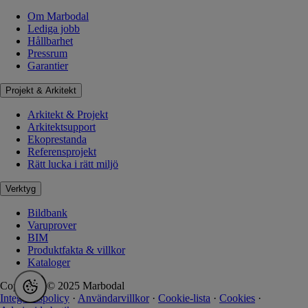
Om Marbodal
Lediga jobb
Hållbarhet
Pressrum
Garantier
Projekt & Arkitekt
Arkitekt & Projekt
Arkitektsupport
Ekoprestanda
Referensprojekt
Rätt lucka i rätt miljö
Verktyg
Bildbank
Varuprover
BIM
Produktfakta & villkor
Kataloger
Copyright © 2025 Marbodal
Integritetspolicy
·
Användarvillkor
·
Cookie-lista
·
Cookies
·