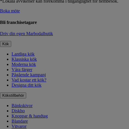
*Lokala avvikelser kan förekomma i tillgänglighet för hembesök.
Boka möte
Bli franchisetagare
Driv din egen Marbodalbutik
Kök
Lantliga kök
Klassiska kök
Moderna kök
Våra färger
Pågående kampanj
Vad kostar ett kök?
Designa ditt kök
Kökstillbehör
Bänkskivor
Diskho
Knoppar & handtag
Blandare
Vitvaror