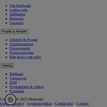
Om Marbodal
Lediga jobb
Hållbarhet
Pressrum
Garantier
Projekt & Arkitekt
Arkitekt & Projekt
Arkitektsupport
Ekoprestanda
Referensprojekt
Rätt lucka i rätt miljö
Verktyg
Bildbank
Varuprover
BIM
Produktfakta & villkor
Kataloger
Copyright © 2025 Marbodal
Integritetspolicy
·
Användarvillkor
·
Cookie-lista
·
Cookies
·