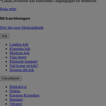
*Lokala avvikelser kan förekomma i tillgänglighet för hembesök.
Boka möte
Bli franchisetagare
Driv din egen Marbodalbutik
Kök
Lantliga kök
Klassiska kök
Moderna kök
Våra färger
Pågående kampanj
Vad kostar ett kök?
Designa ditt kök
Kökstillbehör
Bänkskivor
Diskho
Knoppar & handtag
Blandare
Vitvaror