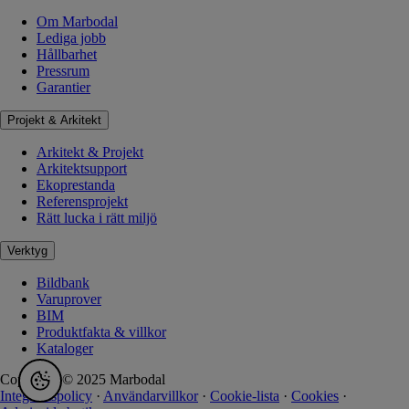
Om Marbodal
Lediga jobb
Hållbarhet
Pressrum
Garantier
Projekt & Arkitekt
Arkitekt & Projekt
Arkitektsupport
Ekoprestanda
Referensprojekt
Rätt lucka i rätt miljö
Verktyg
Bildbank
Varuprover
BIM
Produktfakta & villkor
Kataloger
Copyright © 2025 Marbodal
Integritetspolicy
·
Användarvillkor
·
Cookie-lista
·
Cookies
·