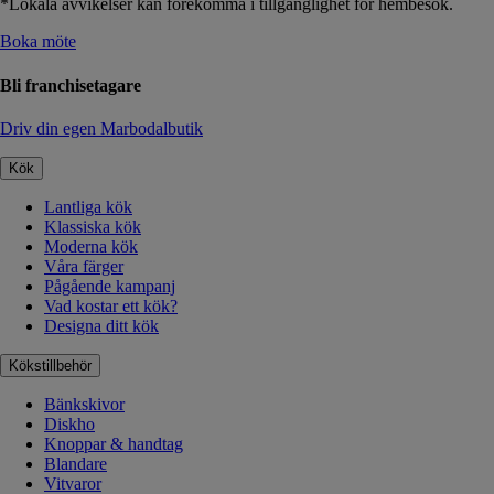
*Lokala avvikelser kan förekomma i tillgänglighet för hembesök.
Boka möte
Bli franchisetagare
Driv din egen Marbodalbutik
Kök
Lantliga kök
Klassiska kök
Moderna kök
Våra färger
Pågående kampanj
Vad kostar ett kök?
Designa ditt kök
Kökstillbehör
Bänkskivor
Diskho
Knoppar & handtag
Blandare
Vitvaror