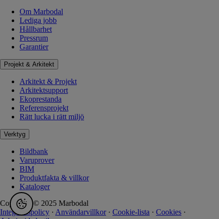
Om Marbodal
Lediga jobb
Hållbarhet
Pressrum
Garantier
Projekt & Arkitekt
Arkitekt & Projekt
Arkitektsupport
Ekoprestanda
Referensprojekt
Rätt lucka i rätt miljö
Verktyg
Bildbank
Varuprover
BIM
Produktfakta & villkor
Kataloger
Copyright © 2025 Marbodal
Integritetspolicy
·
Användarvillkor
·
Cookie-lista
·
Cookies
·