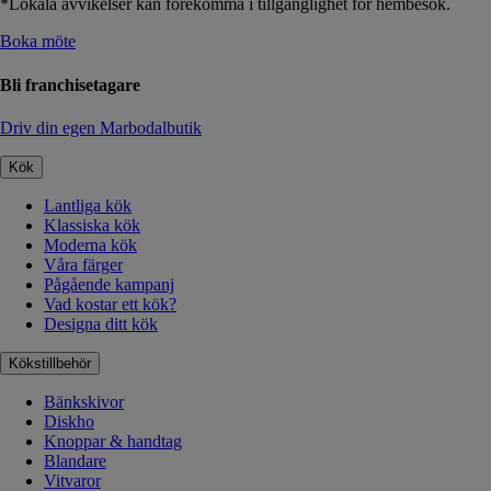
*Lokala avvikelser kan förekomma i tillgänglighet för hembesök.
Boka möte
Bli franchisetagare
Driv din egen Marbodalbutik
Kök
Lantliga kök
Klassiska kök
Moderna kök
Våra färger
Pågående kampanj
Vad kostar ett kök?
Designa ditt kök
Kökstillbehör
Bänkskivor
Diskho
Knoppar & handtag
Blandare
Vitvaror