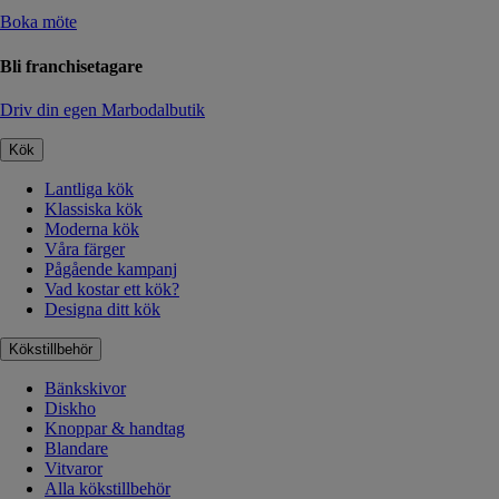
Boka möte
Bli franchisetagare
Driv din egen Marbodalbutik
Kök
Lantliga kök
Klassiska kök
Moderna kök
Våra färger
Pågående kampanj
Vad kostar ett kök?
Designa ditt kök
Kökstillbehör
Bänkskivor
Diskho
Knoppar & handtag
Blandare
Vitvaror
Alla kökstillbehör