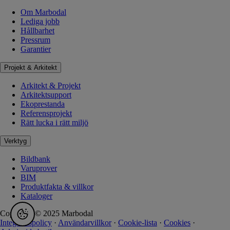
Om Marbodal
Lediga jobb
Hållbarhet
Pressrum
Garantier
Projekt & Arkitekt
Arkitekt & Projekt
Arkitektsupport
Ekoprestanda
Referensprojekt
Rätt lucka i rätt miljö
Verktyg
Bildbank
Varuprover
BIM
Produktfakta & villkor
Kataloger
Copyright © 2025 Marbodal
Integritetspolicy
·
Användarvillkor
·
Cookie-lista
·
Cookies
·