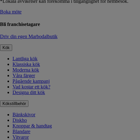
*Lokala avvikelser kan förekomma i tillgänglighet för hembesök.
Boka möte
Bli franchisetagare
Driv din egen Marbodalbutik
Kök
Lantliga kök
Klassiska kök
Moderna kök
Våra färger
Pågående kampanj
Vad kostar ett kök?
Designa ditt kök
Kökstillbehör
Bänkskivor
Diskho
Knoppar & handtag
Blandare
Vitvaror