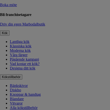
Boka möte
Bli franchisetagare
Driv din egen Marbodalbutik
Kök
Lantliga kök
Klassiska kök
Moderna kök
Våra färger
Pågående kampanj
Vad kostar ett kök?
Designa ditt kök
Kökstillbehör
Bänkskivor
Diskho
Knoppar & handtag
Blandare
Vitvaror
Alla kökstillbehör