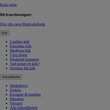
Boka möte
Bli franchisetagare
Driv din egen Marbodalbutik
Kök
Lantliga kök
Klassiska kök
Moderna kök
Våra färger
Pågående kampanj
Vad kostar ett kök?
Designa ditt kök
Kökstillbehör
Bänkskivor
Diskho
Knoppar & handtag
Blandare
Vitvaror
Alla kökstillbehör