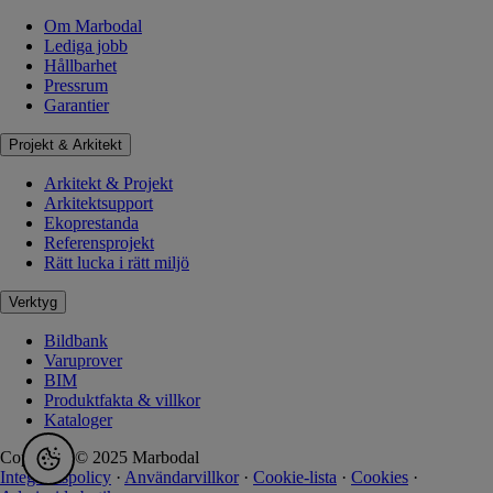
Om Marbodal
Lediga jobb
Hållbarhet
Pressrum
Garantier
Projekt & Arkitekt
Arkitekt & Projekt
Arkitektsupport
Ekoprestanda
Referensprojekt
Rätt lucka i rätt miljö
Verktyg
Bildbank
Varuprover
BIM
Produktfakta & villkor
Kataloger
Copyright © 2025 Marbodal
Integritetspolicy
·
Användarvillkor
·
Cookie-lista
·
Cookies
·