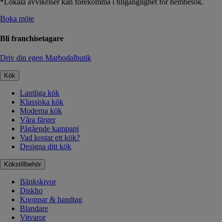
*Lokala avvikelser kan förekomma i tillgänglighet för hembesök.
Boka möte
Bli franchisetagare
Driv din egen Marbodalbutik
Kök
Lantliga kök
Klassiska kök
Moderna kök
Våra färger
Pågående kampanj
Vad kostar ett kök?
Designa ditt kök
Kökstillbehör
Bänkskivor
Diskho
Knoppar & handtag
Blandare
Vitvaror