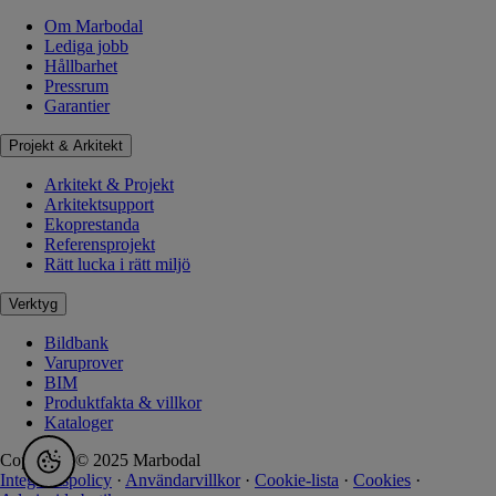
Om Marbodal
Lediga jobb
Hållbarhet
Pressrum
Garantier
Projekt & Arkitekt
Arkitekt & Projekt
Arkitektsupport
Ekoprestanda
Referensprojekt
Rätt lucka i rätt miljö
Verktyg
Bildbank
Varuprover
BIM
Produktfakta & villkor
Kataloger
Copyright © 2025 Marbodal
Integritetspolicy
·
Användarvillkor
·
Cookie-lista
·
Cookies
·