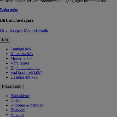
*Lokala avvikelser kan förekomma i tillgänglighet för hembesök.
Boka möte
Bli franchisetagare
Driv din egen Marbodalbutik
Kök
Lantliga kök
Klassiska kök
Moderna kök
Våra färger
Pågående kampanj
Vad kostar ett kök?
Designa ditt kök
Kökstillbehör
Bänkskivor
Diskho
Knoppar & handtag
Blandare
Vitvaror