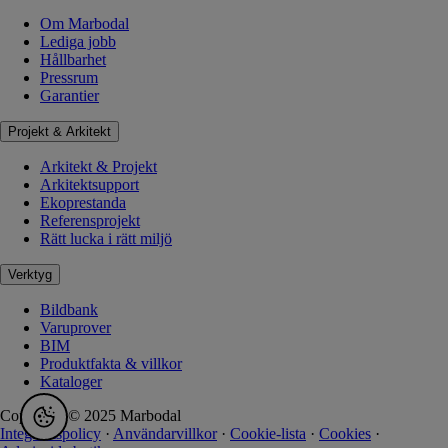
Om Marbodal
Lediga jobb
Hållbarhet
Pressrum
Garantier
Projekt & Arkitekt
Arkitekt & Projekt
Arkitektsupport
Ekoprestanda
Referensprojekt
Rätt lucka i rätt miljö
Verktyg
Bildbank
Varuprover
BIM
Produktfakta & villkor
Kataloger
Copyright © 2025 Marbodal
Integritetspolicy
·
Användarvillkor
·
Cookie-lista
·
Cookies
·