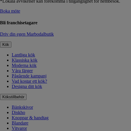
*Lokala avvikelser kan förekomma i tillgänglighet för hembesök.
Boka möte
Bli franchisetagare
Driv din egen Marbodalbutik
Kök
Lantliga kök
Klassiska kök
Moderna kök
Våra färger
Pågående kampanj
Vad kostar ett kök?
Designa ditt kök
Kökstillbehör
Bänkskivor
Diskho
Knoppar & handtag
Blandare
Vitvaror