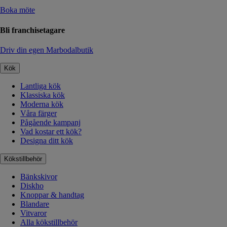
Boka möte
Bli franchisetagare
Driv din egen Marbodalbutik
Kök
Lantliga kök
Klassiska kök
Moderna kök
Våra färger
Pågående kampanj
Vad kostar ett kök?
Designa ditt kök
Kökstillbehör
Bänkskivor
Diskho
Knoppar & handtag
Blandare
Vitvaror
Alla kökstillbehör