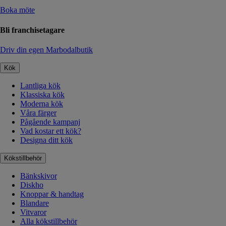
Boka möte
Bli franchisetagare
Driv din egen Marbodalbutik
Kök
Lantliga kök
Klassiska kök
Moderna kök
Våra färger
Pågående kampanj
Vad kostar ett kök?
Designa ditt kök
Kökstillbehör
Bänkskivor
Diskho
Knoppar & handtag
Blandare
Vitvaror
Alla kökstillbehör