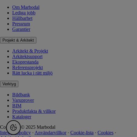
Om Marbodal
Lediga jobb
Hållbarhet
Pressrum
Garantier
Projekt & Arkitekt
Arkitekt & Projekt
Arkitektsupport
Ekoprestanda
Referensprojekt
Rätt lucka i rätt miljö
Verktyg
Bildbank
Varuprover
BIM
Produktfakta & villkor
Kataloger
Copyright © 2025 Marbodal
Integritetspolicy
·
Användarvillkor
·
Cookie-lista
·
Cookies
·