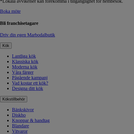
*Lokala avvikelser kan förekomma i tillgänglighet för hembesök.
Boka möte
Bli franchisetagare
Driv din egen Marbodalbutik
Kök
Lantliga kök
Klassiska kök
Moderna kök
Våra färger
Pågående kampanj
Vad kostar ett kök?
Designa ditt kök
Kökstillbehör
Bänkskivor
Diskho
Knoppar & handtag
Blandare
Vitvaror