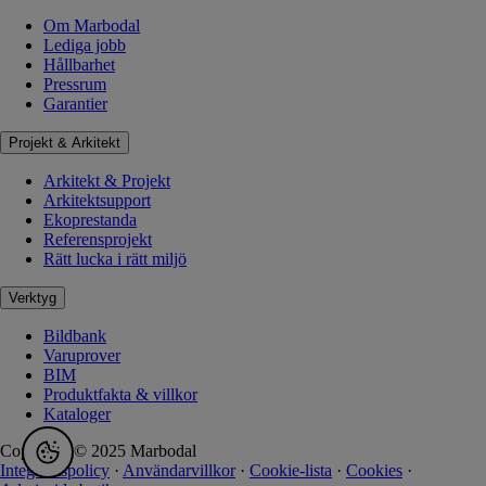
Om Marbodal
Lediga jobb
Hållbarhet
Pressrum
Garantier
Projekt & Arkitekt
Arkitekt & Projekt
Arkitektsupport
Ekoprestanda
Referensprojekt
Rätt lucka i rätt miljö
Verktyg
Bildbank
Varuprover
BIM
Produktfakta & villkor
Kataloger
Copyright © 2025 Marbodal
Integritetspolicy
·
Användarvillkor
·
Cookie-lista
·
Cookies
·