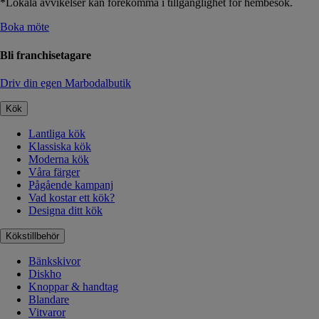
*Lokala avvikelser kan förekomma i tillgänglighet för hembesök.
Boka möte
Bli franchisetagare
Driv din egen Marbodalbutik
Kök
Lantliga kök
Klassiska kök
Moderna kök
Våra färger
Pågående kampanj
Vad kostar ett kök?
Designa ditt kök
Kökstillbehör
Bänkskivor
Diskho
Knoppar & handtag
Blandare
Vitvaror