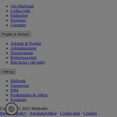
Om Marbodal
Lediga jobb
Hållbarhet
Pressrum
Garantier
Projekt & Arkitekt
Arkitekt & Projekt
Arkitektsupport
Ekoprestanda
Referensprojekt
Rätt lucka i rätt miljö
Verktyg
Bildbank
Varuprover
BIM
Produktfakta & villkor
Kataloger
Copyright © 2025 Marbodal
Integritetspolicy
·
Användarvillkor
·
Cookie-lista
·
Cookies
·