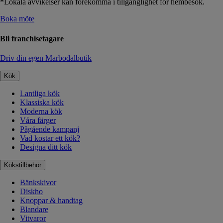
*Lokala avvikelser kan förekomma i tillgänglighet för hembesök.
Boka möte
Bli franchisetagare
Driv din egen Marbodalbutik
Kök
Lantliga kök
Klassiska kök
Moderna kök
Våra färger
Pågående kampanj
Vad kostar ett kök?
Designa ditt kök
Kökstillbehör
Bänkskivor
Diskho
Knoppar & handtag
Blandare
Vitvaror