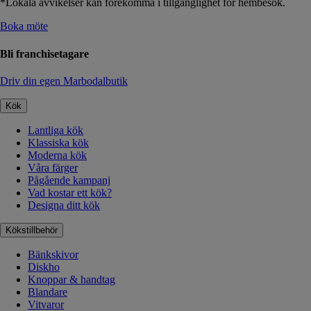
*Lokala avvikelser kan förekomma i tillgänglighet för hembesök.
Boka möte
Bli franchisetagare
Driv din egen Marbodalbutik
Kök
Lantliga kök
Klassiska kök
Moderna kök
Våra färger
Pågående kampanj
Vad kostar ett kök?
Designa ditt kök
Kökstillbehör
Bänkskivor
Diskho
Knoppar & handtag
Blandare
Vitvaror