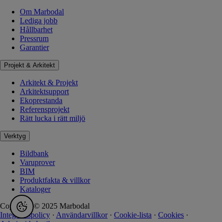
Om Marbodal
Lediga jobb
Hållbarhet
Pressrum
Garantier
Projekt & Arkitekt
Arkitekt & Projekt
Arkitektsupport
Ekoprestanda
Referensprojekt
Rätt lucka i rätt miljö
Verktyg
Bildbank
Varuprover
BIM
Produktfakta & villkor
Kataloger
Copyright © 2025 Marbodal
Integritetspolicy
·
Användarvillkor
·
Cookie-lista
·
Cookies
·