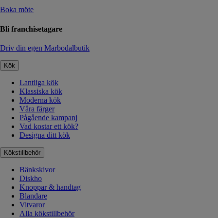
Boka möte
Bli franchisetagare
Driv din egen Marbodalbutik
Kök
Lantliga kök
Klassiska kök
Moderna kök
Våra färger
Pågående kampanj
Vad kostar ett kök?
Designa ditt kök
Kökstillbehör
Bänkskivor
Diskho
Knoppar & handtag
Blandare
Vitvaror
Alla kökstillbehör