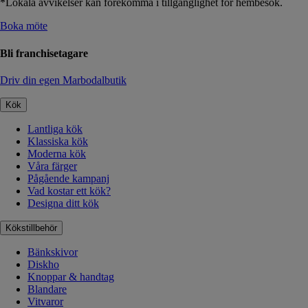
*Lokala avvikelser kan förekomma i tillgänglighet för hembesök.
Boka möte
Bli franchisetagare
Driv din egen Marbodalbutik
Kök
Lantliga kök
Klassiska kök
Moderna kök
Våra färger
Pågående kampanj
Vad kostar ett kök?
Designa ditt kök
Kökstillbehör
Bänkskivor
Diskho
Knoppar & handtag
Blandare
Vitvaror