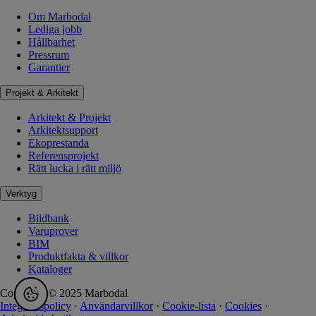
Om Marbodal
Lediga jobb
Hållbarhet
Pressrum
Garantier
Projekt & Arkitekt
Arkitekt & Projekt
Arkitektsupport
Ekoprestanda
Referensprojekt
Rätt lucka i rätt miljö
Verktyg
Bildbank
Varuprover
BIM
Produktfakta & villkor
Kataloger
Copyright © 2025 Marbodal
Integritetspolicy
·
Användarvillkor
·
Cookie-lista
·
Cookies
·