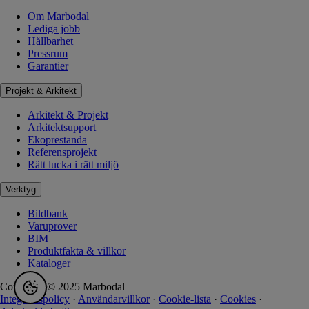
Om Marbodal
Lediga jobb
Hållbarhet
Pressrum
Garantier
Projekt & Arkitekt
Arkitekt & Projekt
Arkitektsupport
Ekoprestanda
Referensprojekt
Rätt lucka i rätt miljö
Verktyg
Bildbank
Varuprover
BIM
Produktfakta & villkor
Kataloger
Copyright © 2025 Marbodal
Integritetspolicy
·
Användarvillkor
·
Cookie-lista
·
Cookies
·