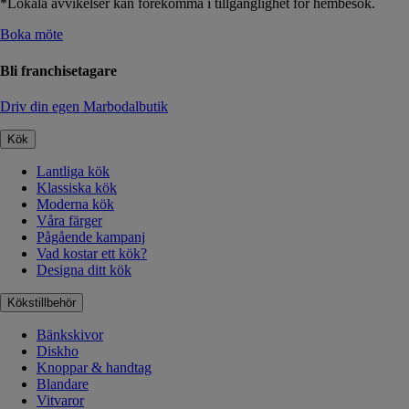
*Lokala avvikelser kan förekomma i tillgänglighet för hembesök.
Boka möte
Bli franchisetagare
Driv din egen Marbodalbutik
Kök
Lantliga kök
Klassiska kök
Moderna kök
Våra färger
Pågående kampanj
Vad kostar ett kök?
Designa ditt kök
Kökstillbehör
Bänkskivor
Diskho
Knoppar & handtag
Blandare
Vitvaror