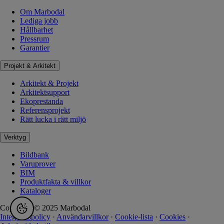
Om Marbodal
Lediga jobb
Hållbarhet
Pressrum
Garantier
Projekt & Arkitekt
Arkitekt & Projekt
Arkitektsupport
Ekoprestanda
Referensprojekt
Rätt lucka i rätt miljö
Verktyg
Bildbank
Varuprover
BIM
Produktfakta & villkor
Kataloger
Copyright © 2025 Marbodal
Integritetspolicy
·
Användarvillkor
·
Cookie-lista
·
Cookies
·