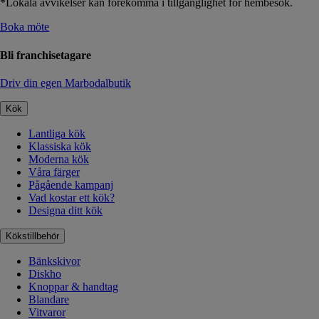
*Lokala avvikelser kan förekomma i tillgänglighet för hembesök.
Boka möte
Bli franchisetagare
Driv din egen Marbodalbutik
Kök
Lantliga kök
Klassiska kök
Moderna kök
Våra färger
Pågående kampanj
Vad kostar ett kök?
Designa ditt kök
Kökstillbehör
Bänkskivor
Diskho
Knoppar & handtag
Blandare
Vitvaror