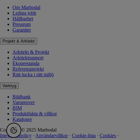
Om Marbodal
Lediga jobb
Hållbarhet
Pressrum
Garantier
Projekt & Arkitekt
Arkitekt & Projekt
Arkitektsupport
Ekoprestanda
Referensprojekt
Rätt lucka i rätt miljö
Verktyg
Bildbank
Varuprover
BIM
Produktfakta & villkor
Kataloger
Copyright © 2025 Marbodal
Integritetspolicy
·
Användarvillkor
·
Cookie-lista
·
Cookies
·