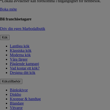
*Lokala avvikelser kan förekomma i tillgänglighet för hembesök.
Boka möte
Bli franchisetagare
Driv din egen Marbodalbutik
Kök
Lantliga kök
Klassiska kök
Moderna kök
Våra färger
Pågående kampanj
Vad kostar ett kök?
Designa ditt kök
Kökstillbehör
Bänkskivor
Diskho
Knoppar & handtag
Blandare
Vitvaror