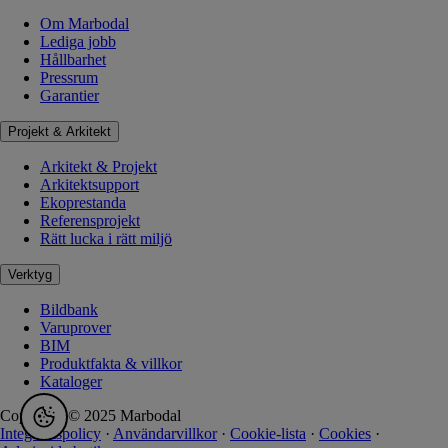
Om Marbodal
Lediga jobb
Hållbarhet
Pressrum
Garantier
Projekt & Arkitekt
Arkitekt & Projekt
Arkitektsupport
Ekoprestanda
Referensprojekt
Rätt lucka i rätt miljö
Verktyg
Bildbank
Varuprover
BIM
Produktfakta & villkor
Kataloger
Copyright © 2025 Marbodal
Integritetspolicy
·
Användarvillkor
·
Cookie-lista
·
Cookies
·