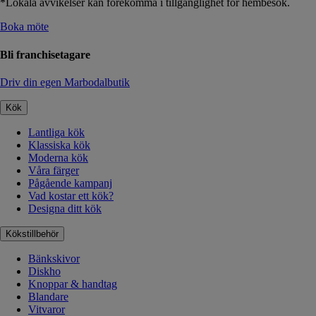
*Lokala avvikelser kan förekomma i tillgänglighet för hembesök.
Boka möte
Bli franchisetagare
Driv din egen Marbodalbutik
Kök
Lantliga kök
Klassiska kök
Moderna kök
Våra färger
Pågående kampanj
Vad kostar ett kök?
Designa ditt kök
Kökstillbehör
Bänkskivor
Diskho
Knoppar & handtag
Blandare
Vitvaror