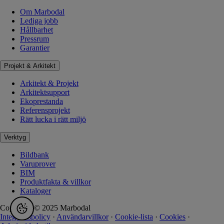
Om Marbodal
Lediga jobb
Hållbarhet
Pressrum
Garantier
Projekt & Arkitekt
Arkitekt & Projekt
Arkitektsupport
Ekoprestanda
Referensprojekt
Rätt lucka i rätt miljö
Verktyg
Bildbank
Varuprover
BIM
Produktfakta & villkor
Kataloger
Copyright © 2025 Marbodal
Integritetspolicy
·
Användarvillkor
·
Cookie-lista
·
Cookies
·