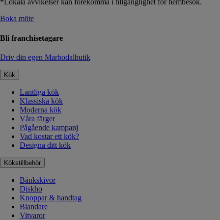
*Lokala avvikelser kan förekomma i tillgänglighet för hembesök.
Boka möte
Bli franchisetagare
Driv din egen Marbodalbutik
Kök
Lantliga kök
Klassiska kök
Moderna kök
Våra färger
Pågående kampanj
Vad kostar ett kök?
Designa ditt kök
Kökstillbehör
Bänkskivor
Diskho
Knoppar & handtag
Blandare
Vitvaror