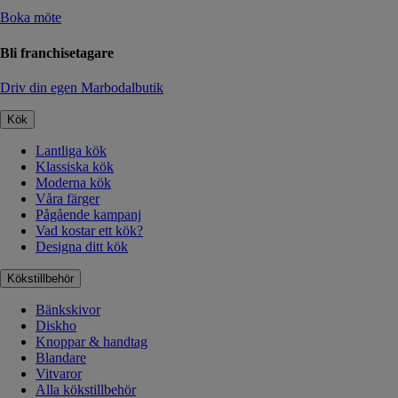
Boka möte
Bli franchisetagare
Driv din egen Marbodalbutik
Kök
Lantliga kök
Klassiska kök
Moderna kök
Våra färger
Pågående kampanj
Vad kostar ett kök?
Designa ditt kök
Kökstillbehör
Bänkskivor
Diskho
Knoppar & handtag
Blandare
Vitvaror
Alla kökstillbehör