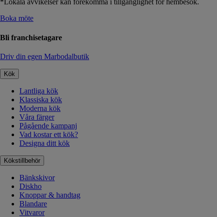
*Lokala avvikelser kan förekomma i tillgänglighet för hembesök.
Boka möte
Bli franchisetagare
Driv din egen Marbodalbutik
Kök
Lantliga kök
Klassiska kök
Moderna kök
Våra färger
Pågående kampanj
Vad kostar ett kök?
Designa ditt kök
Kökstillbehör
Bänkskivor
Diskho
Knoppar & handtag
Blandare
Vitvaror