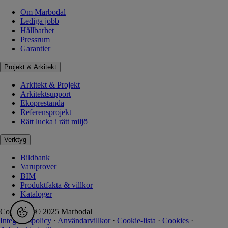
Om Marbodal
Lediga jobb
Hållbarhet
Pressrum
Garantier
Projekt & Arkitekt
Arkitekt & Projekt
Arkitektsupport
Ekoprestanda
Referensprojekt
Rätt lucka i rätt miljö
Verktyg
Bildbank
Varuprover
BIM
Produktfakta & villkor
Kataloger
Copyright © 2025 Marbodal
Integritetspolicy
·
Användarvillkor
·
Cookie-lista
·
Cookies
·