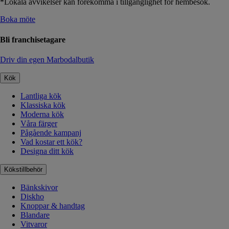
*Lokala avvikelser kan förekomma i tillgänglighet för hembesök.
Boka möte
Bli franchisetagare
Driv din egen Marbodalbutik
Kök
Lantliga kök
Klassiska kök
Moderna kök
Våra färger
Pågående kampanj
Vad kostar ett kök?
Designa ditt kök
Kökstillbehör
Bänkskivor
Diskho
Knoppar & handtag
Blandare
Vitvaror