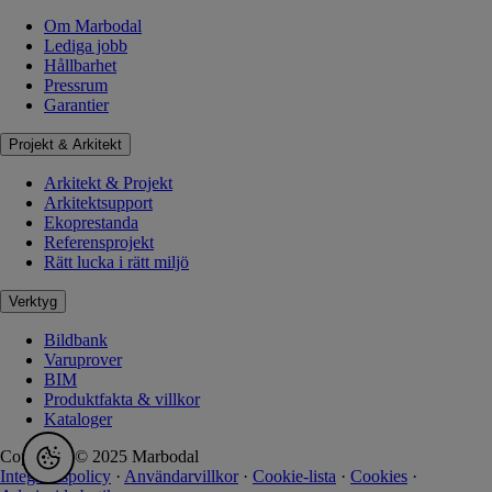
Om Marbodal
Lediga jobb
Hållbarhet
Pressrum
Garantier
Projekt & Arkitekt
Arkitekt & Projekt
Arkitektsupport
Ekoprestanda
Referensprojekt
Rätt lucka i rätt miljö
Verktyg
Bildbank
Varuprover
BIM
Produktfakta & villkor
Kataloger
Copyright © 2025 Marbodal
Integritetspolicy
·
Användarvillkor
·
Cookie-lista
·
Cookies
·