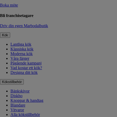
Boka möte
Bli franchisetagare
Driv din egen Marbodalbutik
Kök
Lantliga kök
Klassiska kök
Moderna kök
Våra färger
Pågående kampanj
Vad kostar ett kök?
Designa ditt kök
Kökstillbehör
Bänkskivor
Diskho
Knoppar & handtag
Blandare
Vitvaror
Alla kökstillbehör