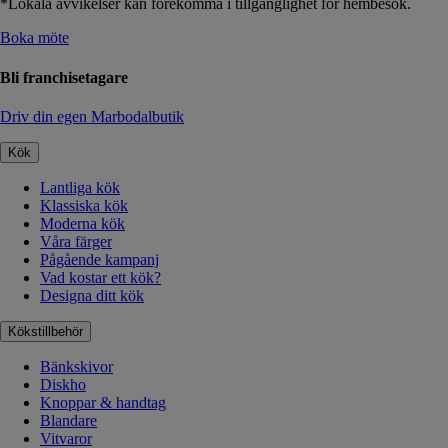
*Lokala avvikelser kan förekomma i tillgänglighet för hembesök.
Boka möte
Bli franchisetagare
Driv din egen Marbodalbutik
Kök
Lantliga kök
Klassiska kök
Moderna kök
Våra färger
Pågående kampanj
Vad kostar ett kök?
Designa ditt kök
Kökstillbehör
Bänkskivor
Diskho
Knoppar & handtag
Blandare
Vitvaror