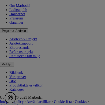
Om Marbodal
Lediga jobb
Hållbarhet
Pressrum
Garantier
Projekt & Arkitekt
Arkitekt & Projekt
Arkitektsupport
Ekoprestanda
Referensprojekt
Rätt lucka i rätt miljö
Verktyg
Bildbank
Varuprover
BIM
Produktfakta & villkor
Kataloger
Copyright © 2025 Marbodal
Integritetspolicy
·
Användarvillkor
·
Cookie-lista
·
Cookies
·