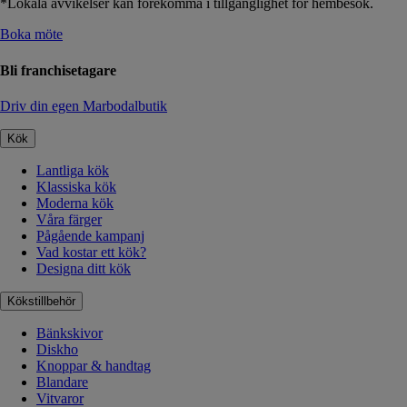
*Lokala avvikelser kan förekomma i tillgänglighet för hembesök.
Boka möte
Bli franchisetagare
Driv din egen Marbodalbutik
Kök
Lantliga kök
Klassiska kök
Moderna kök
Våra färger
Pågående kampanj
Vad kostar ett kök?
Designa ditt kök
Kökstillbehör
Bänkskivor
Diskho
Knoppar & handtag
Blandare
Vitvaror