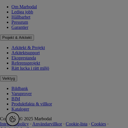
Om Marbodal
Lediga jobb
Hållbarhet
Pressrum
Garantier
Projekt & Arkitekt
Arkitekt & Projekt
Arkitektsupport
Ekoprestanda
Referensprojekt
Rätt lucka i rätt miljö
Verktyg
Bildbank
Varuprover
BIM
Produktfakta & villkor
Kataloger
Copyright © 2025 Marbodal
Integritetspolicy
·
Användarvillkor
·
Cookie-lista
·
Cookies
·