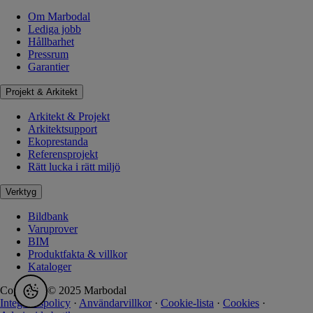
Om Marbodal
Lediga jobb
Hållbarhet
Pressrum
Garantier
Projekt & Arkitekt
Arkitekt & Projekt
Arkitektsupport
Ekoprestanda
Referensprojekt
Rätt lucka i rätt miljö
Verktyg
Bildbank
Varuprover
BIM
Produktfakta & villkor
Kataloger
Copyright © 2025 Marbodal
Integritetspolicy
·
Användarvillkor
·
Cookie-lista
·
Cookies
·