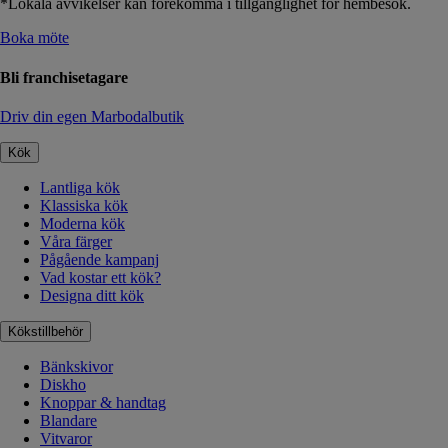
*Lokala avvikelser kan förekomma i tillgänglighet för hembesök.
Boka möte
Bli franchisetagare
Driv din egen Marbodalbutik
Kök
Lantliga kök
Klassiska kök
Moderna kök
Våra färger
Pågående kampanj
Vad kostar ett kök?
Designa ditt kök
Kökstillbehör
Bänkskivor
Diskho
Knoppar & handtag
Blandare
Vitvaror