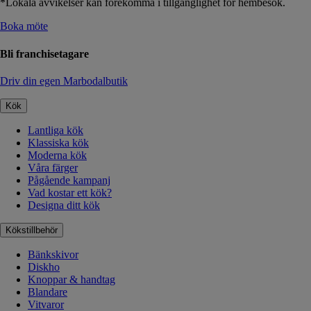
*Lokala avvikelser kan förekomma i tillgänglighet för hembesök.
Boka möte
Bli franchisetagare
Driv din egen Marbodalbutik
Kök
Lantliga kök
Klassiska kök
Moderna kök
Våra färger
Pågående kampanj
Vad kostar ett kök?
Designa ditt kök
Kökstillbehör
Bänkskivor
Diskho
Knoppar & handtag
Blandare
Vitvaror