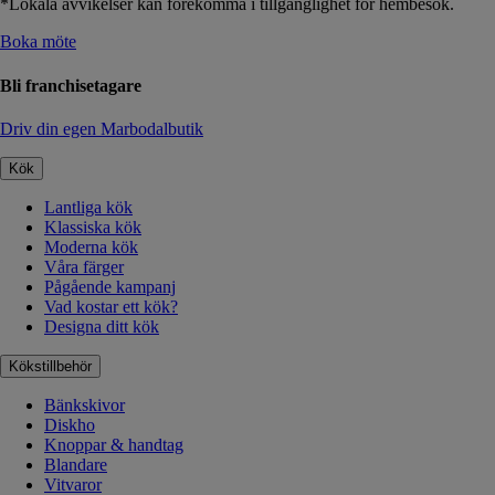
*Lokala avvikelser kan förekomma i tillgänglighet för hembesök.
Boka möte
Bli franchisetagare
Driv din egen Marbodalbutik
Kök
Lantliga kök
Klassiska kök
Moderna kök
Våra färger
Pågående kampanj
Vad kostar ett kök?
Designa ditt kök
Kökstillbehör
Bänkskivor
Diskho
Knoppar & handtag
Blandare
Vitvaror