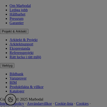
Om Marbodal
Lediga jobb
Hållbarhet
Pressrum
Garantier
Projekt & Arkitekt
Arkitekt & Projekt
Arkitektsupport
Ekoprestanda
Referensprojekt
Rätt lucka i rätt miljö
Verktyg
Bildbank
Varuprover
BIM
Produktfakta & villkor
Kataloger
Copyright © 2025 Marbodal
Integritetspolicy
·
Användarvillkor
·
Cookie-lista
·
Cookies
·