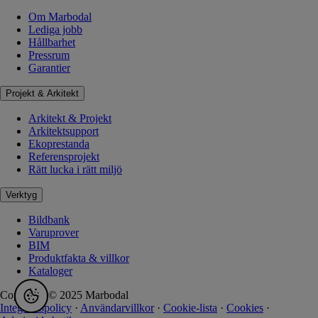
Om Marbodal
Lediga jobb
Hållbarhet
Pressrum
Garantier
Projekt & Arkitekt
Arkitekt & Projekt
Arkitektsupport
Ekoprestanda
Referensprojekt
Rätt lucka i rätt miljö
Verktyg
Bildbank
Varuprover
BIM
Produktfakta & villkor
Kataloger
Copyright © 2025 Marbodal
Integritetspolicy
·
Användarvillkor
·
Cookie-lista
·
Cookies
·