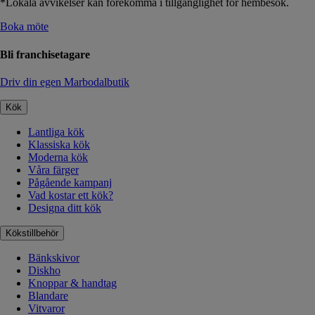
*Lokala avvikelser kan förekomma i tillgänglighet för hembesök.
Boka möte
Bli franchisetagare
Driv din egen Marbodalbutik
Kök
Lantliga kök
Klassiska kök
Moderna kök
Våra färger
Pågående kampanj
Vad kostar ett kök?
Designa ditt kök
Kökstillbehör
Bänkskivor
Diskho
Knoppar & handtag
Blandare
Vitvaror