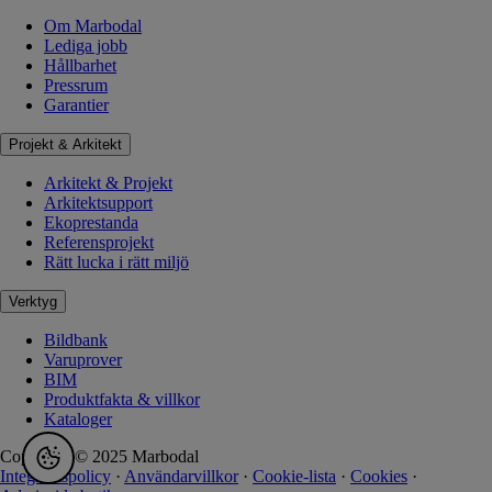
Om Marbodal
Lediga jobb
Hållbarhet
Pressrum
Garantier
Projekt & Arkitekt
Arkitekt & Projekt
Arkitektsupport
Ekoprestanda
Referensprojekt
Rätt lucka i rätt miljö
Verktyg
Bildbank
Varuprover
BIM
Produktfakta & villkor
Kataloger
Copyright © 2025 Marbodal
Integritetspolicy
·
Användarvillkor
·
Cookie-lista
·
Cookies
·