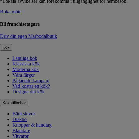
*Lokala avvikelser kan förekomma i tillgänglighet för hembesök.
Boka möte
Bli franchisetagare
Driv din egen Marbodalbutik
Kök
Lantliga kök
Klassiska kök
Moderna kök
Våra färger
Pågående kampanj
Vad kostar ett kök?
Designa ditt kök
Kökstillbehör
Bänkskivor
Diskho
Knoppar & handtag
Blandare
Vitvaror