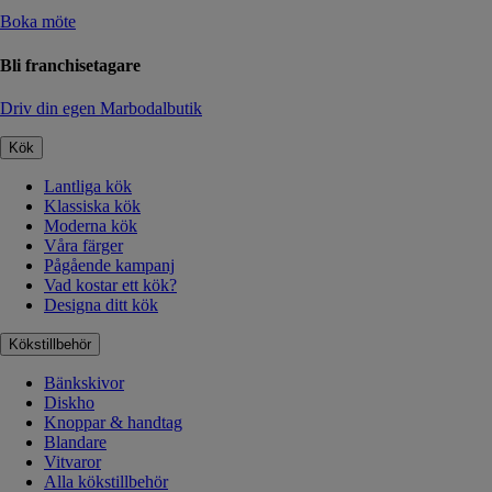
Boka möte
Bli franchisetagare
Driv din egen Marbodalbutik
Kök
Lantliga kök
Klassiska kök
Moderna kök
Våra färger
Pågående kampanj
Vad kostar ett kök?
Designa ditt kök
Kökstillbehör
Bänkskivor
Diskho
Knoppar & handtag
Blandare
Vitvaror
Alla kökstillbehör