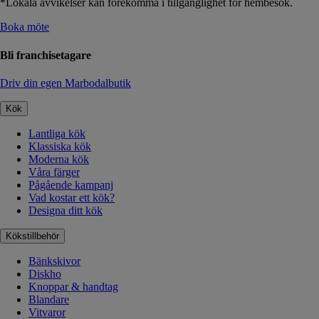
*Lokala avvikelser kan förekomma i tillgänglighet för hembesök.
Boka möte
Bli franchisetagare
Driv din egen Marbodalbutik
Kök
Lantliga kök
Klassiska kök
Moderna kök
Våra färger
Pågående kampanj
Vad kostar ett kök?
Designa ditt kök
Kökstillbehör
Bänkskivor
Diskho
Knoppar & handtag
Blandare
Vitvaror