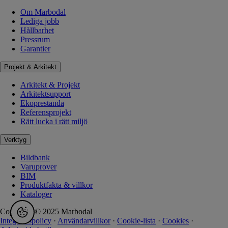
Om Marbodal
Lediga jobb
Hållbarhet
Pressrum
Garantier
Projekt & Arkitekt
Arkitekt & Projekt
Arkitektsupport
Ekoprestanda
Referensprojekt
Rätt lucka i rätt miljö
Verktyg
Bildbank
Varuprover
BIM
Produktfakta & villkor
Kataloger
Copyright © 2025 Marbodal
Integritetspolicy
·
Användarvillkor
·
Cookie-lista
·
Cookies
·