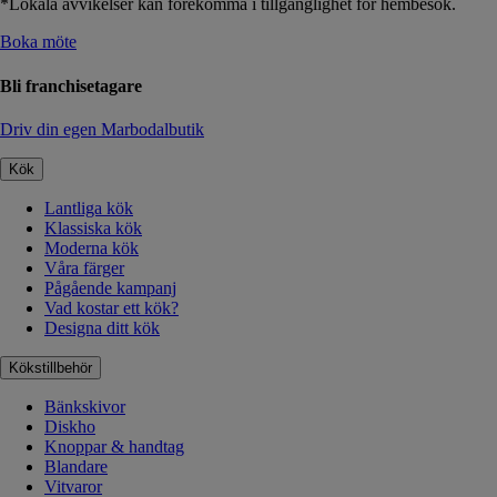
*Lokala avvikelser kan förekomma i tillgänglighet för hembesök.
Boka möte
Bli franchisetagare
Driv din egen Marbodalbutik
Kök
Lantliga kök
Klassiska kök
Moderna kök
Våra färger
Pågående kampanj
Vad kostar ett kök?
Designa ditt kök
Kökstillbehör
Bänkskivor
Diskho
Knoppar & handtag
Blandare
Vitvaror