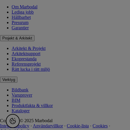
Om Marbodal
Lediga jobb
Hållbarhet
Pressrum
Garantier
Projekt & Arkitekt
Arkitekt & Projekt
Arkitektsupport
Ekoprestanda
Referensprojekt
Rätt lucka i rätt miljö
Verktyg
Bildbank
Varuprover
BIM
Produktfakta & villkor
Kataloger
Copyright © 2025 Marbodal
Integritetspolicy
·
Användarvillkor
·
Cookie-lista
·
Cookies
·