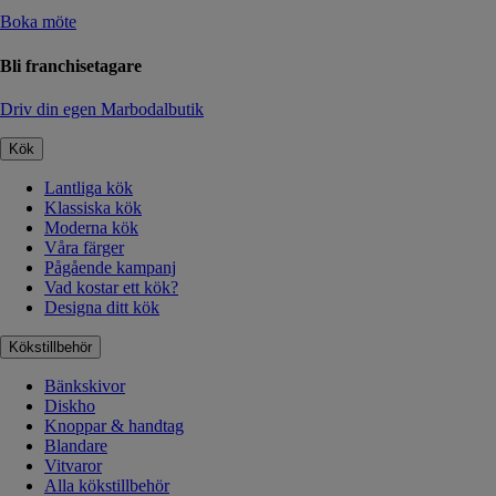
Boka möte
Bli franchisetagare
Driv din egen Marbodalbutik
Kök
Lantliga kök
Klassiska kök
Moderna kök
Våra färger
Pågående kampanj
Vad kostar ett kök?
Designa ditt kök
Kökstillbehör
Bänkskivor
Diskho
Knoppar & handtag
Blandare
Vitvaror
Alla kökstillbehör