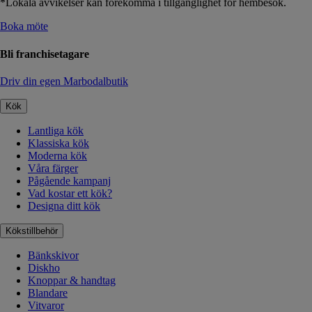
*Lokala avvikelser kan förekomma i tillgänglighet för hembesök.
Boka möte
Bli franchisetagare
Driv din egen Marbodalbutik
Kök
Lantliga kök
Klassiska kök
Moderna kök
Våra färger
Pågående kampanj
Vad kostar ett kök?
Designa ditt kök
Kökstillbehör
Bänkskivor
Diskho
Knoppar & handtag
Blandare
Vitvaror