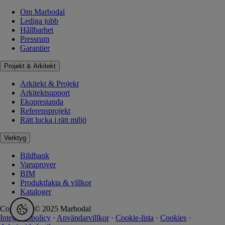
Om Marbodal
Lediga jobb
Hållbarhet
Pressrum
Garantier
Projekt & Arkitekt
Arkitekt & Projekt
Arkitektsupport
Ekoprestanda
Referensprojekt
Rätt lucka i rätt miljö
Verktyg
Bildbank
Varuprover
BIM
Produktfakta & villkor
Kataloger
Copyright © 2025 Marbodal
Integritetspolicy
·
Användarvillkor
·
Cookie-lista
·
Cookies
·