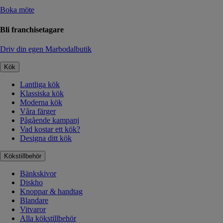
Boka möte
Bli franchisetagare
Driv din egen Marbodalbutik
Kök
Lantliga kök
Klassiska kök
Moderna kök
Våra färger
Pågående kampanj
Vad kostar ett kök?
Designa ditt kök
Kökstillbehör
Bänkskivor
Diskho
Knoppar & handtag
Blandare
Vitvaror
Alla kökstillbehör