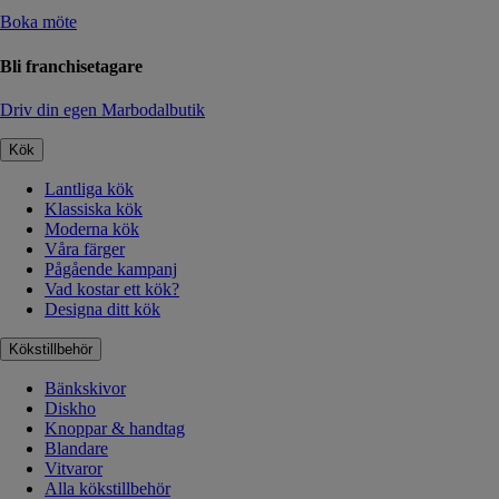
Boka möte
Bli franchisetagare
Driv din egen Marbodalbutik
Kök
Lantliga kök
Klassiska kök
Moderna kök
Våra färger
Pågående kampanj
Vad kostar ett kök?
Designa ditt kök
Kökstillbehör
Bänkskivor
Diskho
Knoppar & handtag
Blandare
Vitvaror
Alla kökstillbehör