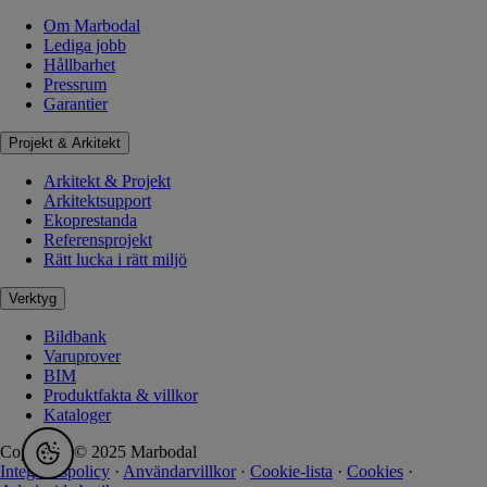
Om Marbodal
Lediga jobb
Hållbarhet
Pressrum
Garantier
Projekt & Arkitekt
Arkitekt & Projekt
Arkitektsupport
Ekoprestanda
Referensprojekt
Rätt lucka i rätt miljö
Verktyg
Bildbank
Varuprover
BIM
Produktfakta & villkor
Kataloger
Copyright © 2025 Marbodal
Integritetspolicy
·
Användarvillkor
·
Cookie-lista
·
Cookies
·