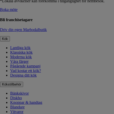
*Lokala avvikelser kan förekomma i tillgänglighet för hembesök.
Boka möte
Bli franchisetagare
Driv din egen Marbodalbutik
Kök
Lantliga kök
Klassiska kök
Moderna kök
Våra färger
Pågående kampanj
Vad kostar ett kök?
Designa ditt kök
Kökstillbehör
Bänkskivor
Diskho
Knoppar & handtag
Blandare
Vitvaror