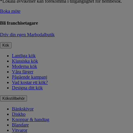
*Lokala avvikelser kan förekomma i tillgänglighet för hembesök.
Boka möte
Bli franchisetagare
Driv din egen Marbodalbutik
Kök
Lantliga kök
Klassiska kök
Moderna kök
Våra färger
Pågående kampanj
Vad kostar ett kök?
Designa ditt kök
Kökstillbehör
Bänkskivor
Diskho
Knoppar & handtag
Blandare
Vitvaror