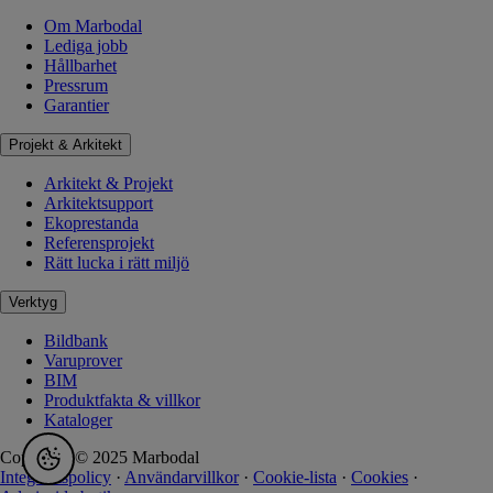
Om Marbodal
Lediga jobb
Hållbarhet
Pressrum
Garantier
Projekt & Arkitekt
Arkitekt & Projekt
Arkitektsupport
Ekoprestanda
Referensprojekt
Rätt lucka i rätt miljö
Verktyg
Bildbank
Varuprover
BIM
Produktfakta & villkor
Kataloger
Copyright © 2025 Marbodal
Integritetspolicy
·
Användarvillkor
·
Cookie-lista
·
Cookies
·