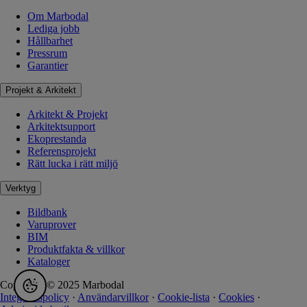
Om Marbodal
Lediga jobb
Hållbarhet
Pressrum
Garantier
Projekt & Arkitekt
Arkitekt & Projekt
Arkitektsupport
Ekoprestanda
Referensprojekt
Rätt lucka i rätt miljö
Verktyg
Bildbank
Varuprover
BIM
Produktfakta & villkor
Kataloger
Copyright © 2025 Marbodal
Integritetspolicy
·
Användarvillkor
·
Cookie-lista
·
Cookies
·