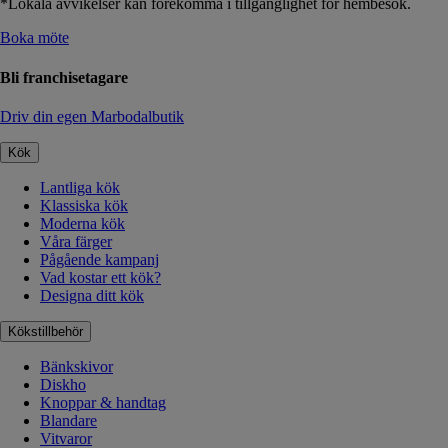
*Lokala avvikelser kan förekomma i tillgänglighet för hembesök.
Boka möte
Bli franchisetagare
Driv din egen Marbodalbutik
Kök
Lantliga kök
Klassiska kök
Moderna kök
Våra färger
Pågående kampanj
Vad kostar ett kök?
Designa ditt kök
Kökstillbehör
Bänkskivor
Diskho
Knoppar & handtag
Blandare
Vitvaror