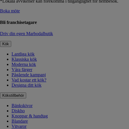
*Lokala avvikelser kan förekomma i tillgänglighet för hembesök.
Boka möte
Bli franchisetagare
Driv din egen Marbodalbutik
Kök
Lantliga kök
Klassiska kök
Moderna kök
Våra färger
Pågående kampanj
Vad kostar ett kök?
Designa ditt kök
Kökstillbehör
Bänkskivor
Diskho
Knoppar & handtag
Blandare
Vitvaror