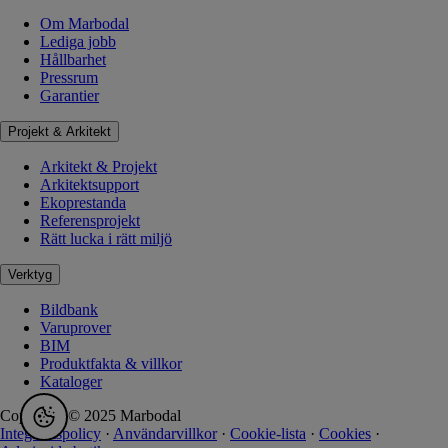
Om Marbodal
Lediga jobb
Hållbarhet
Pressrum
Garantier
Projekt & Arkitekt
Arkitekt & Projekt
Arkitektsupport
Ekoprestanda
Referensprojekt
Rätt lucka i rätt miljö
Verktyg
Bildbank
Varuprover
BIM
Produktfakta & villkor
Kataloger
Copyright © 2025 Marbodal
Integritetspolicy
·
Användarvillkor
·
Cookie-lista
·
Cookies
·