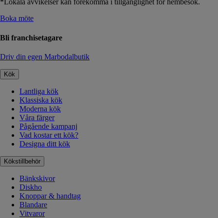
*Lokala avvikelser kan förekomma i tillgänglighet för hembesök.
Boka möte
Bli franchisetagare
Driv din egen Marbodalbutik
Kök
Lantliga kök
Klassiska kök
Moderna kök
Våra färger
Pågående kampanj
Vad kostar ett kök?
Designa ditt kök
Kökstillbehör
Bänkskivor
Diskho
Knoppar & handtag
Blandare
Vitvaror