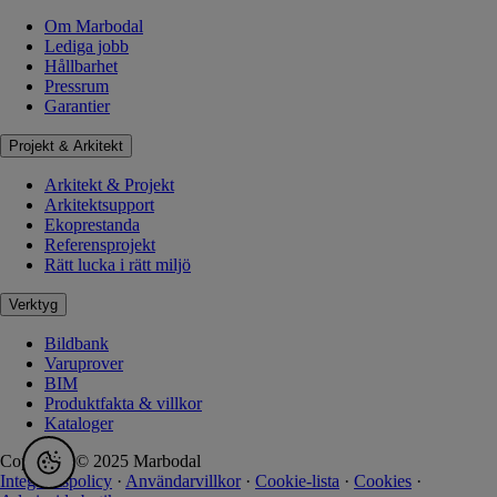
Om Marbodal
Lediga jobb
Hållbarhet
Pressrum
Garantier
Projekt & Arkitekt
Arkitekt & Projekt
Arkitektsupport
Ekoprestanda
Referensprojekt
Rätt lucka i rätt miljö
Verktyg
Bildbank
Varuprover
BIM
Produktfakta & villkor
Kataloger
Copyright © 2025 Marbodal
Integritetspolicy
·
Användarvillkor
·
Cookie-lista
·
Cookies
·