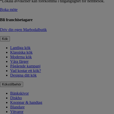
*Lokala avvikelser kan förekomma i tillgänglighet för hembesök.
Boka möte
Bli franchisetagare
Driv din egen Marbodalbutik
Kök
Lantliga kök
Klassiska kök
Moderna kök
Våra färger
Pågående kampanj
Vad kostar ett kök?
Designa ditt kök
Kökstillbehör
Bänkskivor
Diskho
Knoppar & handtag
Blandare
Vitvaror