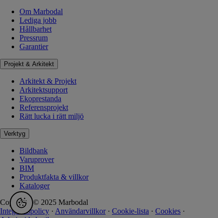
Om Marbodal
Lediga jobb
Hållbarhet
Pressrum
Garantier
Projekt & Arkitekt
Arkitekt & Projekt
Arkitektsupport
Ekoprestanda
Referensprojekt
Rätt lucka i rätt miljö
Verktyg
Bildbank
Varuprover
BIM
Produktfakta & villkor
Kataloger
Copyright © 2025 Marbodal
Integritetspolicy
·
Användarvillkor
·
Cookie-lista
·
Cookies
·