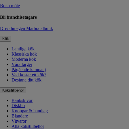
Boka möte
Bli franchisetagare
Driv din egen Marbodalbutik
Kök
Lantliga kök
Klassiska kök
Moderna kök
Våra färger
Pågående kampanj
Vad kostar ett kök?
Designa ditt kök
Kökstillbehör
Bänkskivor
Diskho
Knoppar & handtag
Blandare
Vitvaror
Alla kökstillbehör